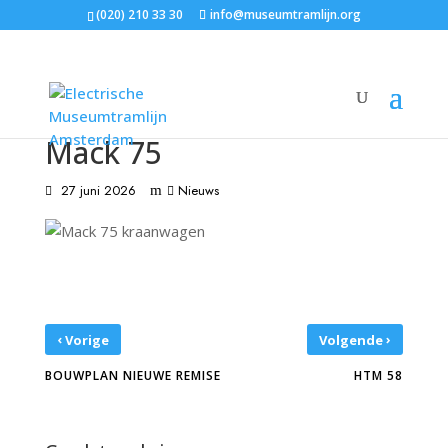
(020) 210 33 30
info@museumtramlijn.org
Mack 75
27 juni 2026
Nieuws
‹
›
Vorige
Volgende
BOUWPLAN NIEUWE REMISE
HTM 58