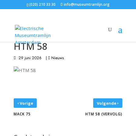
(020) 210 33 30
info@museumtramlijn.org
HTM 58
29 juni 2026
|
Nieuws
‹
›
Vorige
Volgende
MACK 75
HTM 58 (VERVOLG)