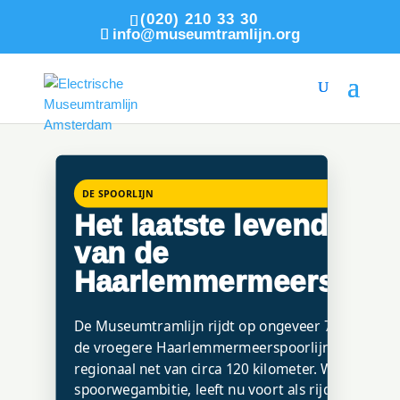
(020) 210 33 30
info@museumtramlijn.org
DE SPOORLIJN
Het laatste levende dee
van de
Haarlemmermeerspoorl
De Museumtramlijn rijdt op ongeveer 7 kilometer
de vroegere Haarlemmermeerspoorlijn, ooit een
regionaal net van circa 120 kilometer. Wat begon 
spoorwegambitie, leeft nu voort als rijdend erfgo