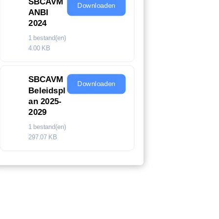
SBCAVM
Downloaden
ANBI
2024
1 bestand(en)
4.00 KB
SBCAVM
Downloaden
Beleidspl
an 2025-
2029
1 bestand(en)
297.07 KB