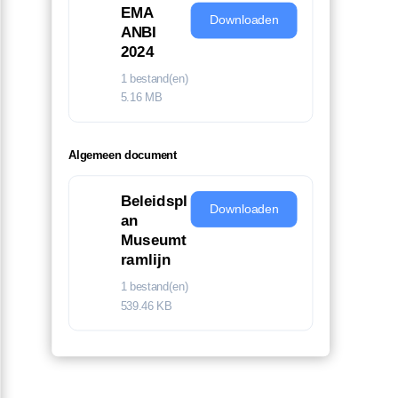
EMA
Downloaden
ANBI
2024
1 bestand(en)
5.16 MB
Algemeen document
Beleidspl
Downloaden
an
Museumt
ramlijn
1 bestand(en)
539.46 KB