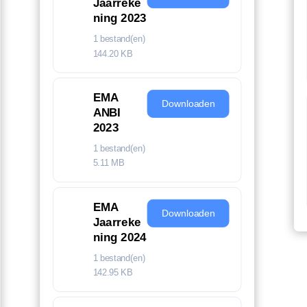
Jaarreke
ning 2023
1 bestand(en)
144.20 KB
EMA
Downloaden
ANBI
2023
1 bestand(en)
5.11 MB
EMA
Downloaden
Jaarreke
ning 2024
1 bestand(en)
142.95 KB