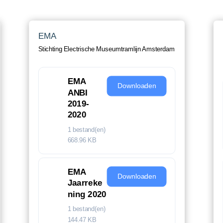
EMA
Stichting Electrische Museumtramlijn Amsterdam
EMA
Downloaden
ANBI
2019-
2020
1 bestand(en)
668.96 KB
EMA
Downloaden
Jaarreke
ning 2020
1 bestand(en)
144.47 KB