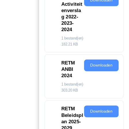
Activiteit
enversla
g 2022-
2023-
2024
1 bestand(en)
182.21 KB
RETM
Downloaden
ANBI
2024
1 bestand(en)
303.20 KB
RETM
Downloaden
Beleidspl
an 2025-
2029