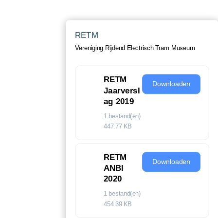
RETM
Vereniging Rijdend Electrisch Tram Museum
RETM
Downloaden
Jaarversl
ag 2019
1 bestand(en)
447.77 KB
RETM
Downloaden
ANBI
2020
1 bestand(en)
454.39 KB