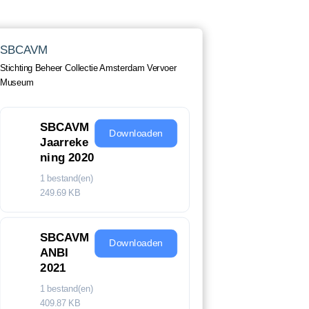
SBCAVM
Stichting Beheer Collectie Amsterdam Vervoer
Museum
SBCAVM
Downloaden
Jaarreke
ning 2020
1 bestand(en)
249.69 KB
SBCAVM
Downloaden
ANBI
2021
1 bestand(en)
409.87 KB