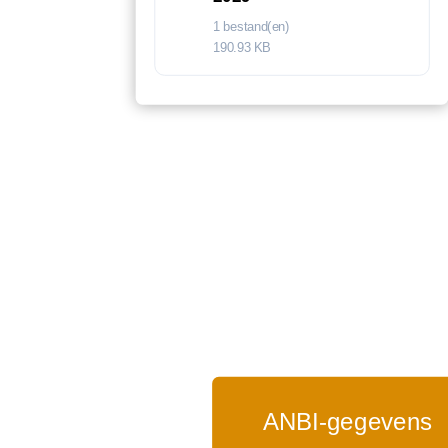
1 bestand(en)
190.93 KB
ANBI-gegevens