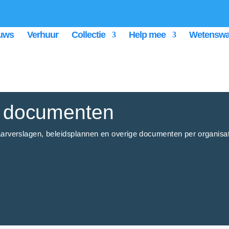
uws
Verhuur
Collectie
Help mee
Wetenswa
Over ons
Or
n documenten
aarverslagen, beleidsplannen en overige documenten per organisat