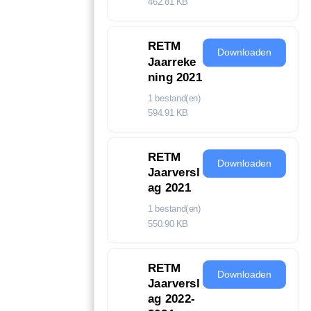
462.81 KB
RETM
Downloaden
Jaarreke
ning 2021
1 bestand(en)
594.91 KB
RETM
Downloaden
Jaarversl
ag 2021
1 bestand(en)
550.90 KB
RETM
Downloaden
Jaarversl
ag 2022-