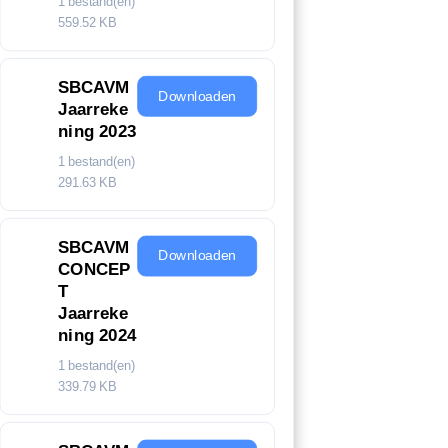
1 bestand(en)
559.52 KB
SBCAVM
Downloaden
Jaarreke
ning 2023
1 bestand(en)
291.63 KB
SBCAVM
Downloaden
CONCEP
T
Jaarreke
ning 2024
1 bestand(en)
339.79 KB