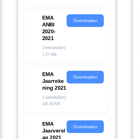
EMA
Downloaden
ANBI
2020-
2021
1 bestand(en)
1.37 MB
EMA
Downloaden
Jaarreke
ning 2021
1 bestand(en)
145.02 KB
EMA
Downloaden
Jaarversl
ag 2021