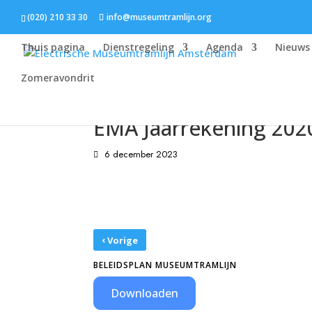
(020) 210 33 30
info@museumtramlijn.org
Thuis pagina
Dienstregeling
Agenda
Nieuws
Zomeravondrit
EMA Jaarrekening 202
6 december 2023
‹
Vorige
BELEIDSPLAN MUSEUMTRAMLIJN
Downloaden