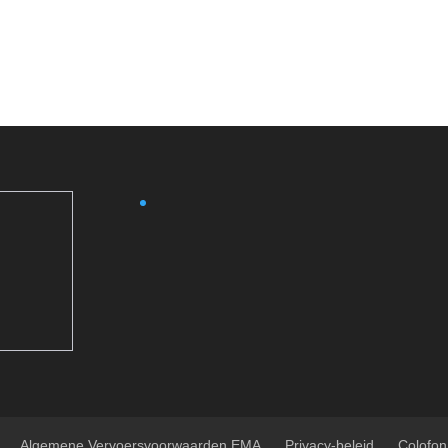
Algemene Vervoersvoorwaarden EMA
Privacy-beleid
Colofon