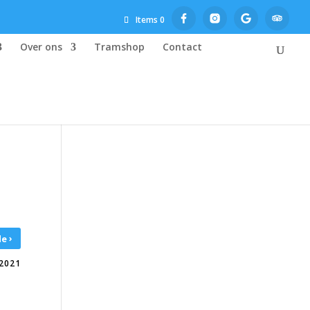
Items 0
Over ons
Tramshop
Contact
›
de
2021