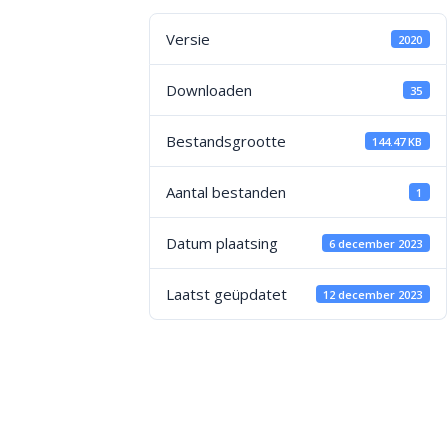
Versie
2020
Downloaden
35
Bestandsgrootte
144.47 KB
Aantal bestanden
1
Datum plaatsing
6 december 2023
Laatst geüpdatet
12 december 2023