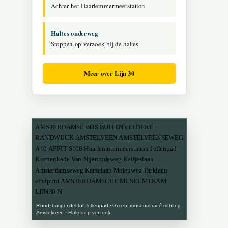
Achter het Haarlemmermeerstation
Haltes onderweg
Stoppen op verzoek bij de haltes
Meer over Lijn 30
AMSTERDAMSE BOS BUITENVELDERT
RANDWIJCK AMSTELVEEN AMSTELVEENSEWEG
A10 AFRIT S108 Haarlemmermeerstation Jollenpad
Koenenkade Van Nijenrodeweg Kalfjeslaan
Amsterdamseweg Karselaan Molenweg Parklaan ·
eindpunt AMSTERDAMSCHE MUSEUMTRAM
LIJN30 N
Rood: buspendel tot Jollenpad · Groen: museumtracé richting
Amstelveen · Haltes op verzoek