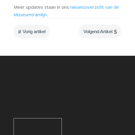
Meer updates staan in ons
nieuwsoverzicht van de
Museumtramlijn
.
#
$
Vorig artikel
Volgend Artikel