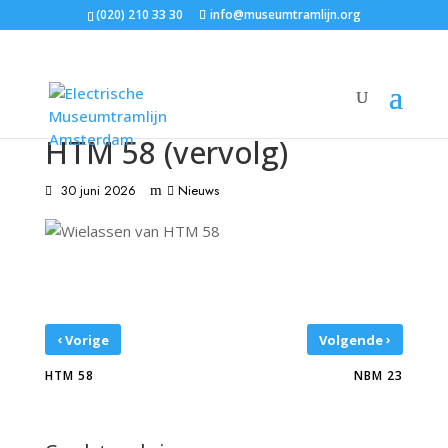
(020) 210 33 30
info@museumtramlijn.org
HTM 58 (vervolg)
30 juni 2026
Nieuws
‹
›
Vorige
Volgende
HTM 58
NBM 23