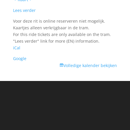
Dam
Lees verder
-
Opstapplaats
Voor deze rit is online reserveren niet mogelijk.
Kaartjes alleen verkrijgbaar in de tram.
For this ride tickets are only available on the tram.
"Lees verder" link for more (EN) information.
iCal
Google
Volledige kalender bekijken