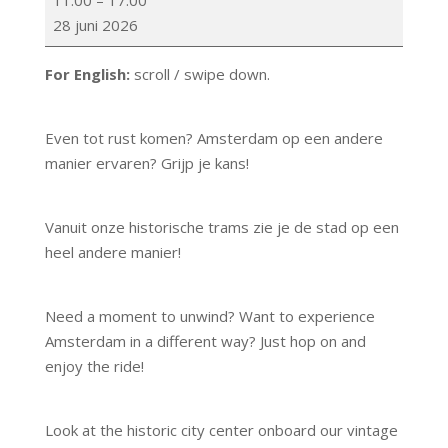
11:00
–
17:00
[20]
28 juni 2026
~
City
For English:
scroll / swipe down.
tours
[20]
Even tot rust komen? Amsterdam op een andere
manier ervaren? Grijp je kans!
Vanuit onze historische trams zie je de stad op een
heel andere manier!
Need a moment to unwind? Want to experience
Amsterdam in a different way? Just hop on and
enjoy the ride!
Look at the historic city center onboard our vintage