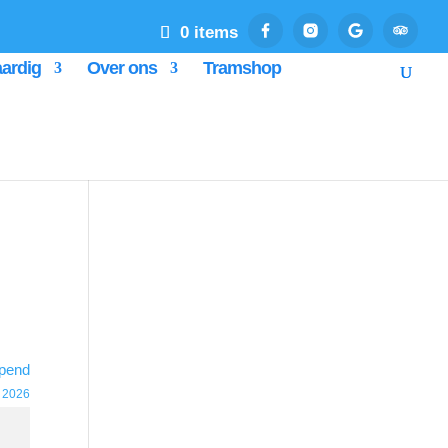
0 items
ardig
Over ons
Tramshop
pend
 2026