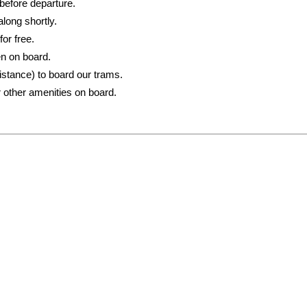
 before departure.
along shortly.
for free.
n on board.
istance) to board our trams.
or other amenities on board.