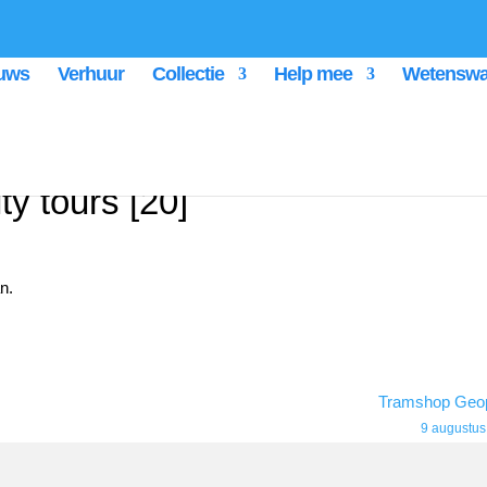
uws
Verhuur
Collectie
Help mee
Wetenswa
ty tours [20]
Tramshop Geo
9 augustus