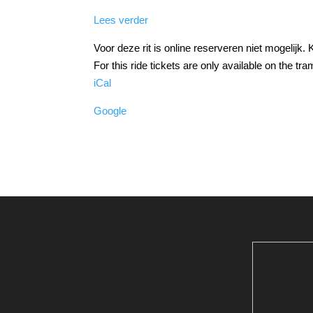
Dam
Lees verder
-
Opstapplaats
Voor deze rit is online reserveren niet mogelijk. 
For this ride tickets are only available on the tr
iCal
Google