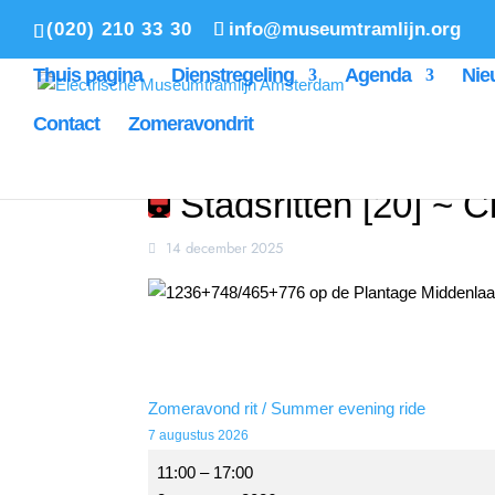
(020) 210 33 30
info@museumtramlijn.org
Thuis pagina
Dienstregeling
Agenda
Nie
Contact
Zomeravondrit
Stadsritten [20] ~ Ci
14 december 2025
Zomeravond rit / Summer evening ride
7 augustus 2026
Stadsritten
11:00
–
17:00
[20]