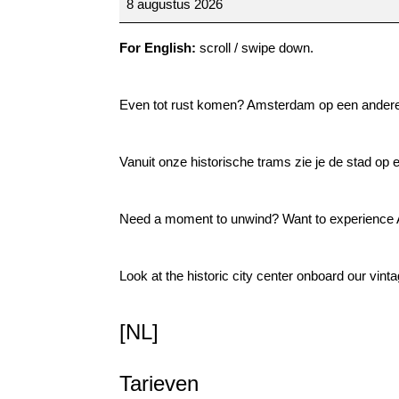
8 augustus 2026
~
City
For English:
scroll / swipe down.
tours
[20]
Even tot rust komen? Amsterdam op een andere 
Vanuit onze historische trams zie je de stad op
Need a moment to unwind? Want to experience Am
Look at the historic city center onboard our vint
[NL]
Tarieven