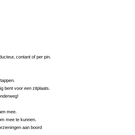
ducteur, contant of per pin.
stappen.
g bent voor een zitplaats.
onderweg!
nnen mee.
 om mee te kunnen.
oorzieningen aan boord