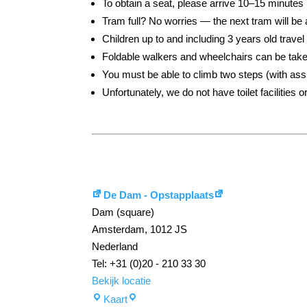
To obtain a seat, please arrive 10–15 minutes
Tram full? No worries — the next tram will be 
Children up to and including 3 years old travel 
Foldable walkers and wheelchairs can be take
You must be able to climb two steps (with ass
Unfortunately, we do not have toilet facilities 
De Dam - Opstapplaats
Dam (square)
Amsterdam
,
1012 JS
Nederland
Tel: +31 (0)20 - 210 33 30
Bekijk locatie
De
Kaart