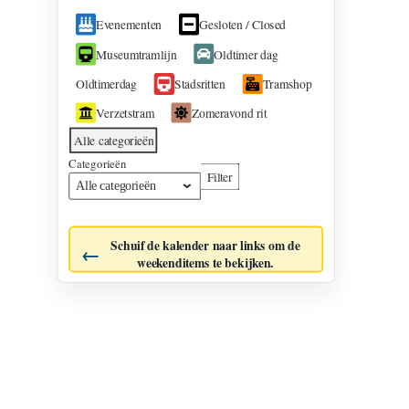
Evenementcategorieën
Evenementen
Gesloten / Closed
Museumtramlijn
Oldtimer dag
Oldtimerdag
Stadsritten
Tramshop
Verzetstram
Zomeravond rit
Alle categorieën
Categorieën
Filter
Categorieën
Schuif de kalender naar links om de
weekenditems te bekijken.