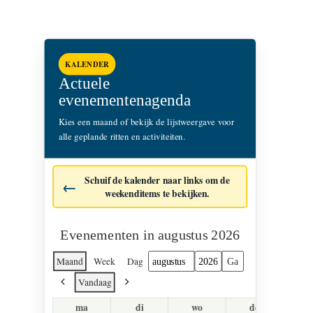
KALENDER
Actuele
evenementenagenda
Kies een maand of bekijk de lijstweergave voor
alle geplande ritten en activiteiten.
Schuif de kalender naar links om de
weekenditems te bekijken.
Evenementen in augustus 2026
Maand
Week
Dag
Maand
Jaar
Vandaag
Vorige
Volgende
ma
di
wo
do
v
maandag
dinsdag
woensdag
donderdag