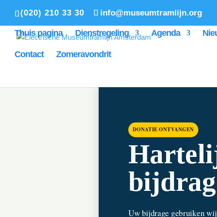
(020) 210 33 30
info@museumtramlijn.org
Thuis pagina
Dienstregeling
Agenda
Nie
Contact
Zomeravondrit
DONATIE ONTVANGEN
Harteli
bijdrag
Uw bijdrage gebruiken wij