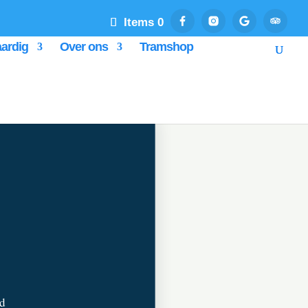
Items 0
ardig
Over ons
Tramshop
nd