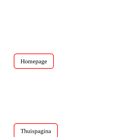
OOPS!
We've lost 'track' of the page you were looking for.
Please use the button to go back.
Homepage
OEPS!
We zijn het spoor bijster! De pagina die je probeerde te
vinden bestaat niet (meer). Gebruik de knop om terug te
gaan.
Thuispagina