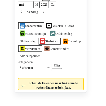
Maand
Dag
Jaar
Vandaag
Vorige
Volgende
Evenementcategorieën
Evenementen
Gesloten / Closed
Museumtramlijn
Oldtimer dag
Oldtimerdag
Stadsritten
Tramshop
Verzetstram
Zomeravond rit
Alle categorieën
Categorieën
Filter
Categorieën
Schuif de kalender naar links om de
weekenditems te bekijken.