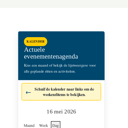
KALENDER
Actuele
evenementenagenda
Kies een maand of bekijk de lijstweergave voor
alle geplande ritten en activiteiten.
Schuif de kalender naar links om de
weekenditems te bekijken.
16 mei 2026
Maand
Week
Dag